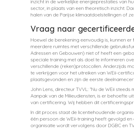
inzicht in de werkelijke energieprestaties van h
sector, in plaats van een theoretisch inzicht. 
halen van de Parijse klimaatdoelstellingen of z
Vraag naar gecertificeerde
Hoewel de berekening eenvoudig is, kunnen er 
meerdere ruimtes met verschillende gebruiksfun
Adressen en Gebouwen
)
niet of heeft een ge
speciale training met als doel te informeren o
verschillende (reken)protocollen. Anderzijds ma
te verkrijgen voor het uitreiken van WEii-certi
plaatsgevonden en zijn de eerste deelnamecert
John Lens, directeur TVVL
: “
Nu de WEii steeds m
Aanpak van de Milieudiensten, is er behoefte u
van certificering
.
Wij hebben dit certificerings
In dit proces staat de licentiehoudende organis
één persoon de WEii-training heeft gevolgd en e
organisatie wordt vervolgens door DGBC en TV