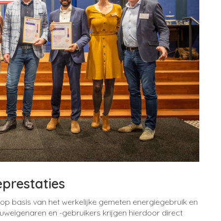
eprestaties
p basis van het werkelijke gemeten energiegebruik en
weigenaren en -gebruikers krijgen hierdoor direct