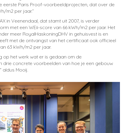
e eerste Paris Proof-voorbeeldprojecten, dat over de
Wh/m2 per jaar.”
in Veenendaal, dat stamt uit 2007, is verder
orm met een WEii-score van 66 kWh/m2 per jaar. Het
nder meer RoyalHaskoningDHV in gehuisvest is en
eeft met de ontvangst van het certificaat ook officieel
 van 63 kWh/m2 per jaar.
ng op het werk wat er is gedaan om de
jn drie concrete voorbeelden van hoe je een gebouw
 aldus Mooij.