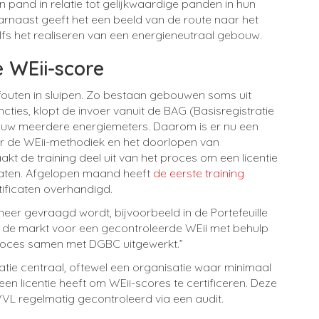
un pand in relatie tot gelijkwaardige panden in hun
Daarnaast geeft het een beeld van de route naar het
elfs het realiseren van een energieneutraal gebouw.
 WEii-score
fouten in sluipen. Zo bestaan gebouwen soms uit
cties, klopt de invoer vanuit
de
BAG
(
Basisregistratie
bouw meerdere energiemeters. Daarom is er nu een
ver de WEii-methodiek en het doorlopen van
akt de training deel uit van het proces om een licentie
ficaten. Afgelopen maand heeft
de eerste training
ificaten overhandigd.
eer gevraagd wordt, bijvoorbeeld in de Portefeuille
it de markt voor een gecontroleerde WEii met behulp
proces samen met DGBC uitgewerkt.”
atie centraal, oftewel een organisatie waar minimaal
en licentie heeft om WEii-scores te certificeren. Deze
VL regelmatig gecontroleerd via een audit
.