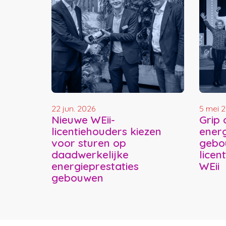
22 jun. 2026
5 mei 
Nieuwe WEii-
Grip 
licentiehouders kiezen
energ
voor sturen op
gebo
daadwerkelijke
licen
energieprestaties
WEii
gebouwen