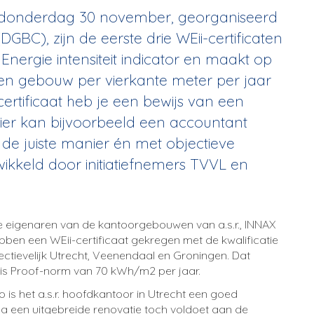
p donderdag 30 november, georganiseerd
GBC), zijn de eerste drie WEii-certificaten
e Energie intensiteit indicator en maakt op
 een gebouw per vierkante meter per jaar
certificaat heb je een bewijs van een
ier kan bijvoorbeeld een accountant
de juiste manier én met objectieve
wikkeld door initiatiefnemers TVVL en
de eigenaren van de kantoorgebouwen van a.s.r., INNAX
hebben een WEii-certificaat gekregen met de kwalificatie
ctievelijk Utrecht, Veenendaal en Groningen
.
Dat
is Proof-norm van 70 kWh/m2 per jaar.
is het a.s.r. hoofdkantoor in Utrecht een goed
a een uitgebreide renovatie toch voldoet aan de