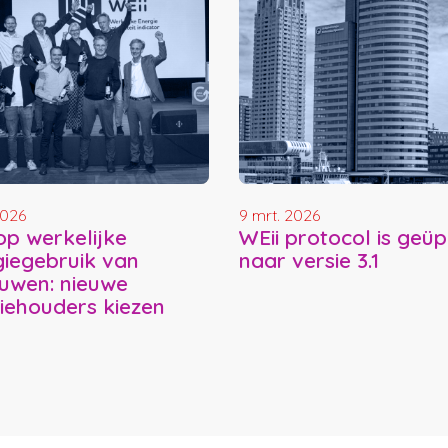
2026
9 mrt. 2026
op werkelijke
WEii protocol is geü
iegebruik van
naar versie 3.1
uwen: nieuwe
tiehouders kiezen