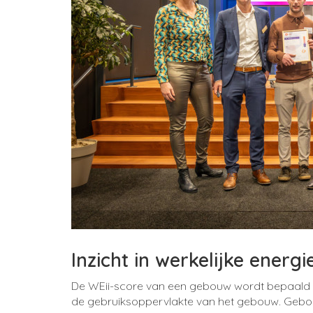
Inzicht in werkelijke energi
De WEii-score van een gebouw wordt bepaald o
de gebruiksoppervlakte van het gebouw.
Gebou